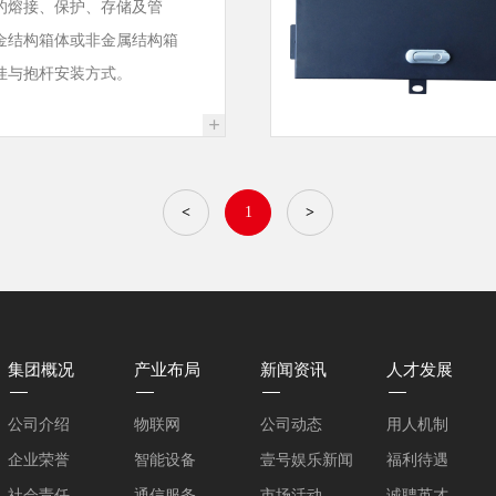
的熔接、保护、存储及管
金结构箱体或非金属结构箱
挂与抱杆安装方式。
+
<
1
>
集团概况
产业布局
新闻资讯
人才发展
公司介绍
物联网
公司动态
用人机制
企业荣誉
智能设备
壹号娱乐新闻
福利待遇
社会责任
通信服务
市场活动
诚聘英才