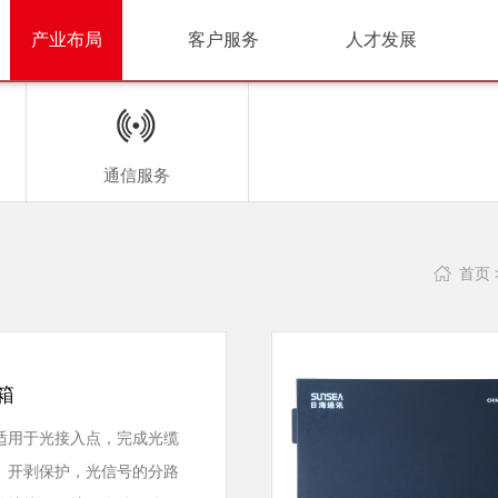
产业布局
客户服务
人才发展
通信服务
首页
箱
适用于光接入点，完成光缆
、开剥保护，光信号的分路