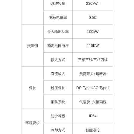
系统容量
230kWh
充放电倍率
0.5C
最大输出功率
100kW
交流侧
额定电网电压
110KW
接入方式
三相三线/三相四线
直流输入
负荷开关+熔断器
保护
过压保护
DC-TypeII/AC-TypeII
消防系统
气溶胶+六氟丙烷
防护等级
IP54
环境要求
冷却方式
智能液冷