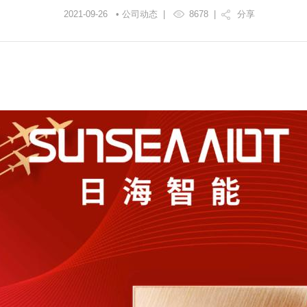
2021-09-26 • 公司动态 |
8678
|
分享