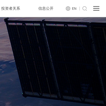
投资者关系
信息公开
EN