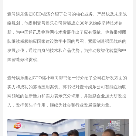
壹号娱乐集团CEO杨涛介绍了公司的核心业务、产品线及未来战
略规划，他提到壹号娱乐公司智能成立30年来始终坚持技术创
新，为中国通讯及物联网技术发展作出了应有贡献。他将带领团
队继续积极响应国家建设数字中国的号召，紧跟制造强国战略的
发展步伐，通过自身的技术和产品优势，为推动数智化转型和中
国智造做出贡献。
壹号娱乐集团CTO骆小燕向郭书记一行介绍了公司在研发方面的
实力和成功的落地应用案例。郭书记对壹号娱乐公司智能在物联
网领域的创新活力和实力表示充分肯定，并鼓励企业加大研发投
入，发挥领头羊作用，继续为社会和行业发展贡献力量。