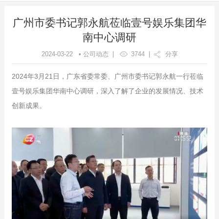
广州市委书记郭永航莅临壹号娱乐集团华
南中心调研
2024-03-22 • 公司动态 |
3744
|
分享
2024年3月21日，广东省委常委、广州市委书记郭永航一行莅临
壹号娱乐集团华南中心调研，深入了解了企业的发展情况、技术
创新成果。