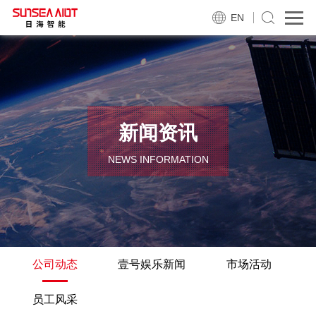
EN
新闻资讯
NEWS INFORMATION
公司动态
壹号娱乐新闻
市场活动
员工风采