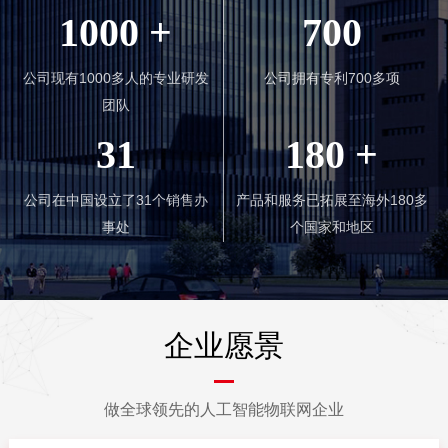
1000
+
700
壹号娱乐公司智能将坚持以客户为中心，合作共赢，创新产业发
展模式，持续为客户创造价值。同时壹号娱乐公司智能高度重视企业
社会责任，积极履行企业公民职责，恪守商业规范，推动我们的客户
公司现有1000多人的专业研发
公司拥有专利700多项
以及我们自身的可持续发展。
团队
31
180
+
公司在中国设立了31个销售办
产品和服务已拓展至海外180多
事处
个国家和地区
企业愿景
做全球领先的人工智能物联网企业