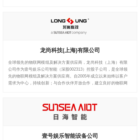
DO，FDD/TDD-LTE，eMTC(CAT-M1) ，NB-IoT，Smart无线蜂窝
通信以及GPS/GLONASS/BEIDOU卫星定位等多种技术平台的模
块或终端级别解决方案。
龙尚科技(上海)有限公司
全球领先的物联网模组及解决方案供应商，龙尚科技（上海）有限
公司作为壹号娱乐公司智能（深股002313）控股子公司，是全球领
先的物联网模组及解决方案供应商。自2005年成立以来始终以客户
需求为中心，持续创新；与合作伙伴开放合作，建立良好的物联网
生态体系。我们致力于提供GSM/GPRS/EDGE、WCDMA、
CDMA1X/EVDO、TD-SCDMA、LTE、NB-IoT、eMTC以及5G全
系列无线通信模块以及基于无线通信模块的物联网应用解决方案。
我们的产品应用于车载运输、能源表计、工业网关、公网对讲、安
全支付、消费电子及智慧城市等行业。同时我们拥有超过千人的研
发团队，务实勤奋，锐意进取。始终致力于为运营商、各个垂直企
业和消费者等提供最有竞争力的IoT解决方案和服务，持续提升客
壹号娱乐智能设备公司
户体验，为客户创造最大价值。