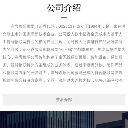
公司介绍
壹号娱乐集团（证券代码：002313）成立于1994年，是一家在深
交所上市的国家高新技术企业。公司投入数十亿资金完成多次基于人
工智能物联网行业的横向产业并购，同时投入巨资进行产品及研发能
力的升级，企业逐步实现物联网“云＋端”的战略布局。围绕智慧连接为
核心，壹号娱乐公司智能构建了由无线通信模组、智能设备、通信服
务、智慧物联解决方案组成的业务体系。通过不断提升软、硬件产品
和物联网方案的开发能力，壹号娱乐公司智能已成为符合物联网发展
规律的综合解决方案商，全球一流的以大连接为核心的AIoT高科技企
业。
壹号娱乐公司智能在深圳、上海、西安、沈阳、重庆等主要城市
查看全部
设立了研发中心，在国内各省会城市和全球五大洲拥有完善的销售服
务体系，为电信运营商和消费电子、车载、金融、医疗健康、农业/环
境、能源、交通、工业制造等行业客户提供具有智能、安全可信赖的
物联网产品及解决方案，推动产业持续良性发展。